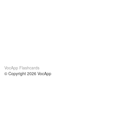
VocApp Flashcards
© Copyright 2026 VocApp
02-798 Mielczarskiego 8/58
Warsaw, Poland (EU)