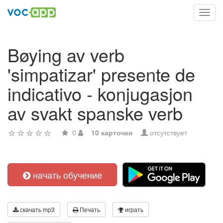
Toggl
navig
Bøying av verb
'simpatizar' presente de
indicativo - konjugasjon
av svakt spanske verb
0
10 карточки
отсутствует
начать обучение
скачать mp3
Печать
играть