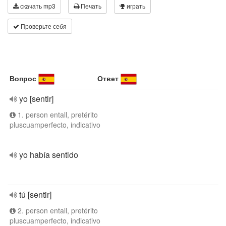
скачать mp3
Печать
играть
Проверьте себя
Вопрос
Ответ
yo [sentir]
1. person entall, pretérito
pluscuamperfecto, indicativo
yo había sentido
tú [sentir]
2. person entall, pretérito
pluscuamperfecto, indicativo