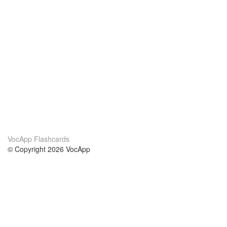
VocApp Flashcards
© Copyright 2026 VocApp
02-798 Mielczarskiego 8/58
Warsaw, Poland (EU)