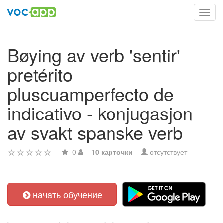
Toggl
navig
Bøying av verb 'sentir'
pretérito
pluscuamperfecto de
indicativo - konjugasjon
av svakt spanske verb
0
10 карточки
отсутствует
начать обучение