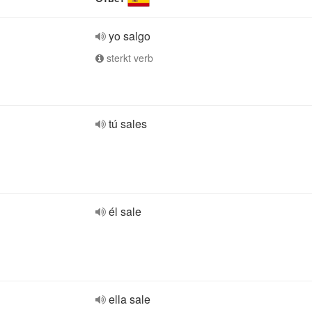
yo salgo
sterkt verb
tú sales
él sale
ella sale