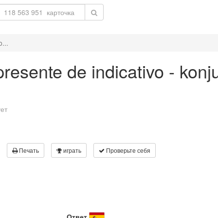
...
 presente de indicativo - konj
ует
Печать
играть
Проверьте себя
Ответ