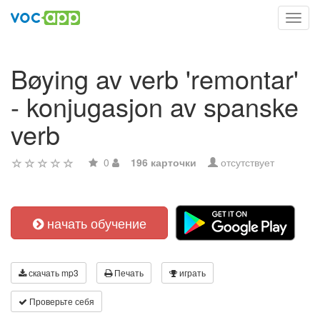
Toggl
navig
Bøying av verb 'remontar'
- konjugasjon av spanske
verb
0
196 карточки
отсутствует
начать обучение
скачать mp3
Печать
играть
Проверьте себя