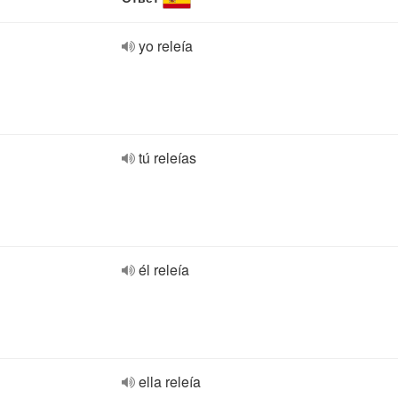
yo releía
tú releías
él releía
ella releía