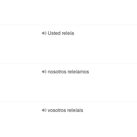
Usted releía
nosotros releíamos
vosotros releíais