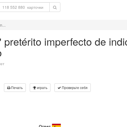
n...
' pretérito imperfecto de ind
b
ует
Печать
играть
Проверьте себя
Ответ