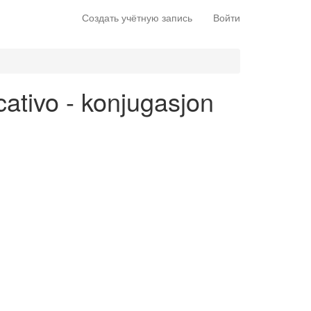
Создать учётную запись
Войти
icativo - konjugasjon