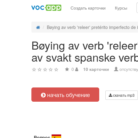
Создать карточки
Курсы
Bøying av verb 'releer' pretérito imperfecto de i
Bøying av verb 'releer
av svakt spanske ver
0
10 карточки
отсутств
начать обучение
скачать mp3
Вопрос