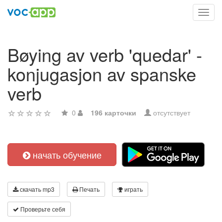
Toggl
navig
Bøying av verb 'quedar' -
konjugasjon av spanske
verb
0
196 карточки
отсутствует
начать обучение
скачать mp3
Печать
играть
Проверьте себя