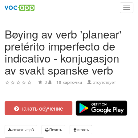
Toggl
navig
Bøying av verb 'planear'
pretérito imperfecto de
indicativo - konjugasjon
av svakt spanske verb
0
10 карточки
отсутствует
начать обучение
скачать mp3
Печать
играть