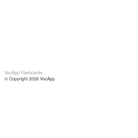
VocApp Flashcards
© Copyright 2026 VocApp
02-798 Mielczarskiego 8/58
Warsaw, Poland (EU)