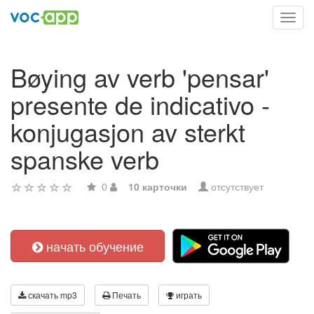
Toggl
navig
Bøying av verb 'pensar'
presente de indicativo -
konjugasjon av sterkt
spanske verb
0
10 карточки
отсутствует
начать обучение
скачать mp3
Печать
играть