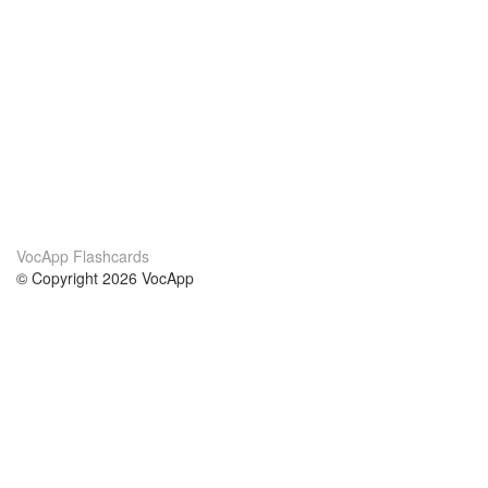
VocApp Flashcards
© Copyright 2026 VocApp
02-798 Mielczarskiego 8/58
Warsaw, Poland (EU)