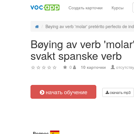
Создать карточки
Курсы
Bøying av verb 'molar' pretérito perfecto de indi
Bøying av verb 'molar'
svakt spanske verb
0
10 карточки
отсутств
начать обучение
скачать mp3
Вопрос