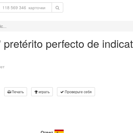
c...
 pretérito perfecto de indica
ует
Печать
играть
Проверьте себя
Ответ