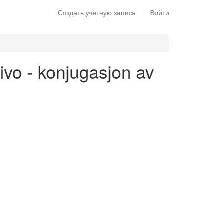
Создать учётную запись
Войти
tivo - konjugasjon av