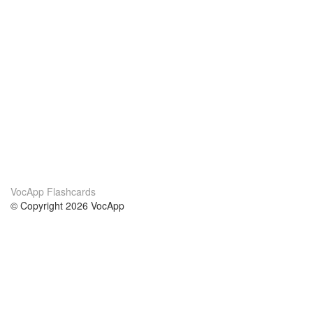
VocApp Flashcards
© Copyright 2026 VocApp
02-798 Mielczarskiego 8/58
Warsaw, Poland (EU)