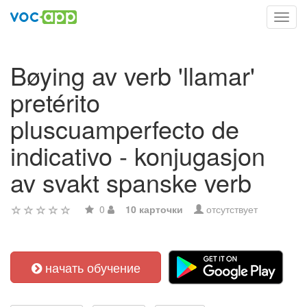
Toggl
navig
Bøying av verb 'llamar'
pretérito
pluscuamperfecto de
indicativo - konjugasjon
av svakt spanske verb
0
10 карточки
отсутствует
начать обучение