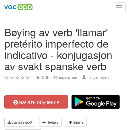
Toggl
navig
Bøying av verb 'llamar'
pretérito imperfecto de
indicativo - konjugasjon
av svakt spanske verb
0
10 карточки
отсутствует
начать обучение
скачать mp3
Печать
играть