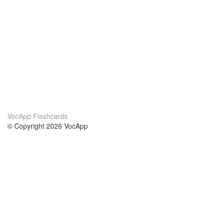
VocApp Flashcards
© Copyright 2026 VocApp
02-798 Mielczarskiego 8/58
Warsaw, Poland (EU)