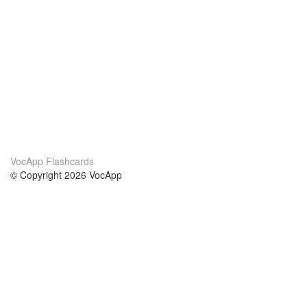
VocApp Flashcards
© Copyright 2026 VocApp
02-798 Mielczarskiego 8/58
Warsaw, Poland (EU)