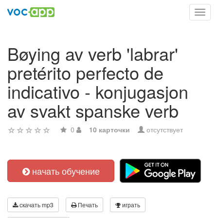
Toggl
navig
Bøying av verb 'labrar'
pretérito perfecto de
indicativo - konjugasjon
av svakt spanske verb
0
10 карточки
отсутствует
начать обучение
скачать mp3
Печать
играть