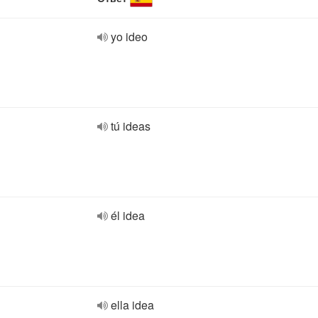
yo ideo
tú ideas
él idea
ella idea