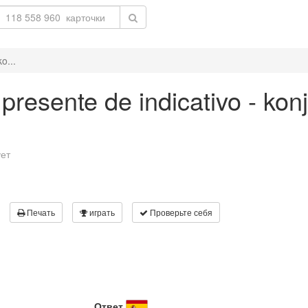
o...
 presente de indicativo - ko
ует
Печать
играть
Проверьте себя
Ответ