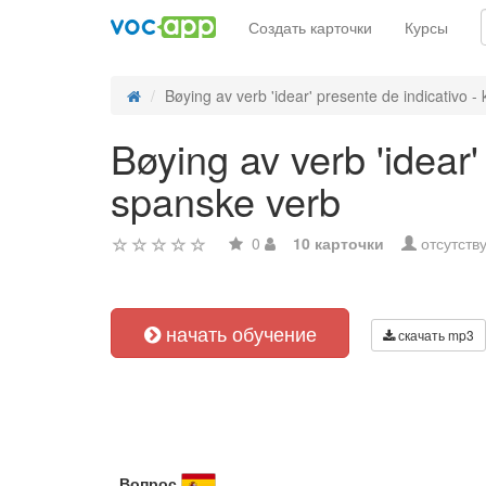
Создать карточки
Курсы
Bøying av verb 'idear' presente de indicativo - k
Bøying av verb 'idear'
spanske verb
0
10 карточки
отсутств
начать обучение
скачать mp3
Вопрос