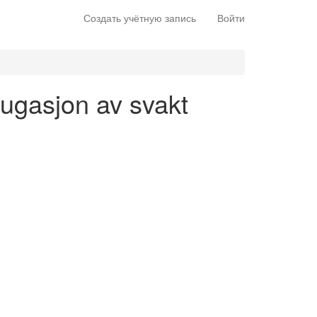
Создать учётную запись
Войти
njugasjon av svakt