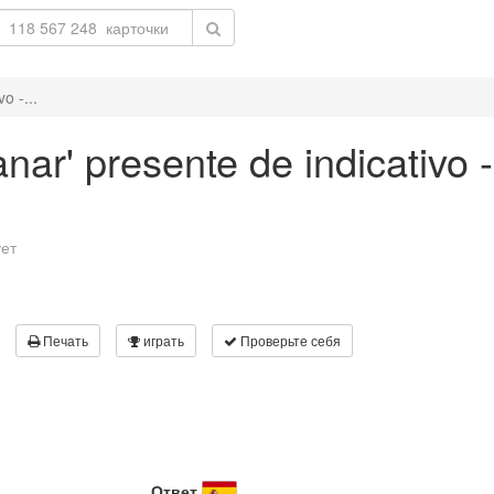
o -...
nar' presente de indicativo 
ует
Печать
играть
Проверьте себя
Ответ