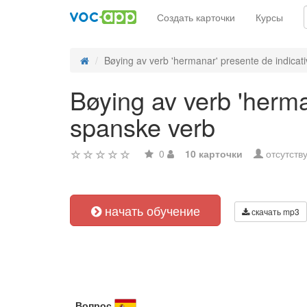
Создать карточки
Курсы
Bøying av verb 'hermanar' presente de indicativ
Bøying av verb 'herma
spanske verb
0
10 карточки
отсутств
начать обучение
скачать mp3
Вопрос