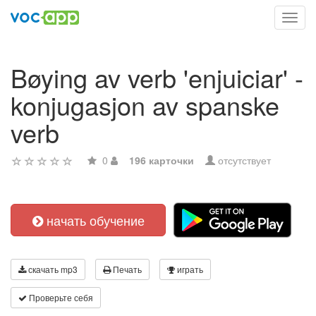
Toggl
navig
Bøying av verb 'enjuiciar' -
konjugasjon av spanske
verb
0
196 карточки
отсутствует
начать обучение
скачать mp3
Печать
играть
Проверьте себя