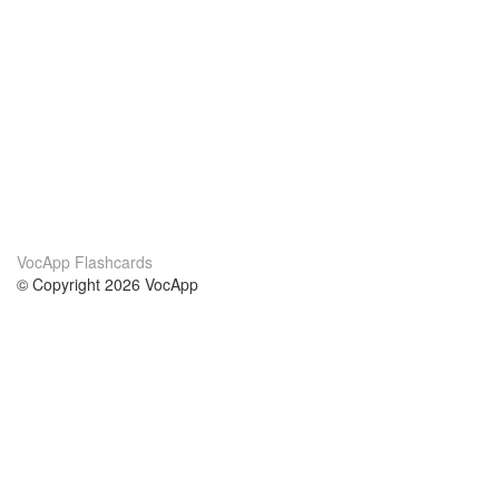
VocApp Flashcards
© Copyright 2026 VocApp
02-798 Mielczarskiego 8/58
Warsaw, Poland (EU)