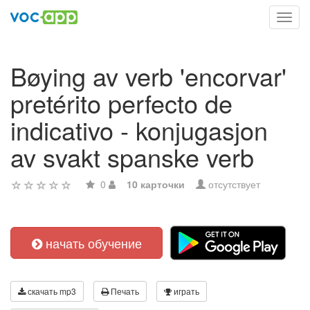
Toggl
navig
Bøying av verb 'encorvar'
pretérito perfecto de
indicativo - konjugasjon
av svakt spanske verb
0
10 карточки
отсутствует
начать обучение
скачать mp3
Печать
играть