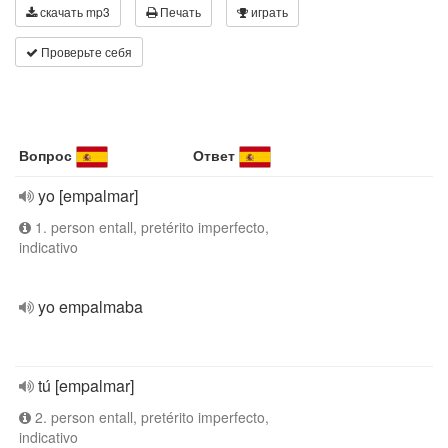
скачать mp3
Печать
играть
Проверьте себя
Вопрос
Ответ
yo [empalmar]
1. person entall, pretérito imperfecto,
indicativo
yo empalmaba
tú [empalmar]
2. person entall, pretérito imperfecto,
indicativo