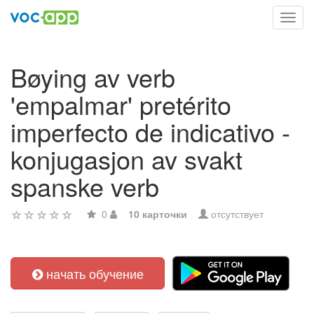
Toggl
navig
Bøying av verb
'empalmar' pretérito
imperfecto de indicativo -
konjugasjon av svakt
spanske verb
0
10 карточки
отсутствует
начать обучение