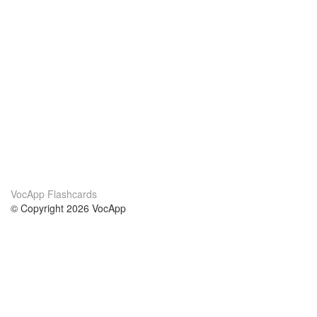
VocApp Flashcards
© Copyright 2026 VocApp
02-798 Mielczarskiego 8/58
Warsaw, Poland (EU)