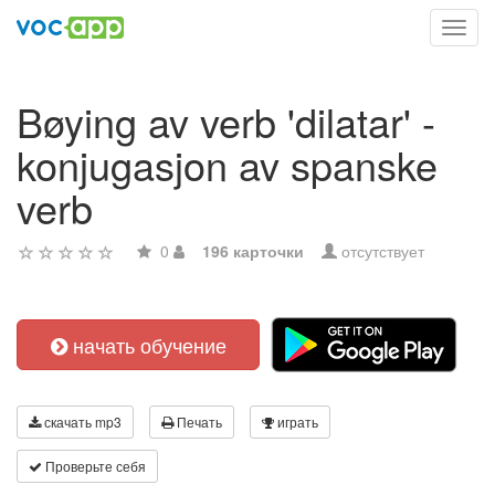
Toggl
navig
Bøying av verb 'dilatar' -
konjugasjon av spanske
verb
0
196 карточки
отсутствует
начать обучение
скачать mp3
Печать
играть
Проверьте себя