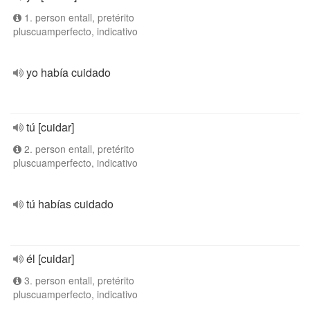
1. person entall, pretérito
pluscuamperfecto, indicativo
yo había cuidado
tú [cuidar]
2. person entall, pretérito
pluscuamperfecto, indicativo
tú habías cuidado
él [cuidar]
3. person entall, pretérito
pluscuamperfecto, indicativo