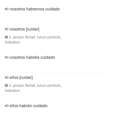
nosotros habremos cuidado
vosotros [cuidar]
2. person flertall, futuro perfecto,
indicativo
vosotros habréis cuidado
ellos [cuidar]
3. person flertall, futuro perfecto,
indicativo
ellos habrán cuidado