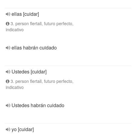
ellas [cuidar]
3. person flertall, futuro perfecto,
indicativo
ellas habrán cuidado
Ustedes [cuidar]
3. person flertall, futuro perfecto,
indicativo
Ustedes habrán cuidado
yo [cuidar]