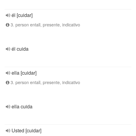
él [cuidar]
3. person entall, presente, indicativo
él cuida
ella [cuidar]
3. person entall, presente, indicativo
ella cuida
Usted [cuidar]