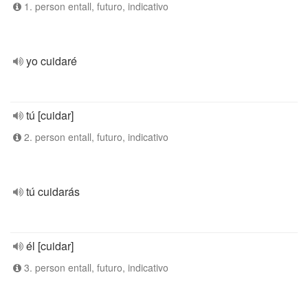
1. person entall, futuro, indicativo
yo cuidaré
tú [cuidar]
2. person entall, futuro, indicativo
tú cuidarás
él [cuidar]
3. person entall, futuro, indicativo