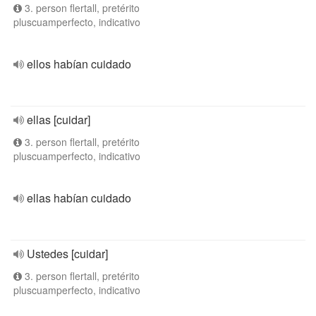
3. person flertall, pretérito
pluscuamperfecto, indicativo
ellos habían cuidado
ellas [cuidar]
3. person flertall, pretérito
pluscuamperfecto, indicativo
ellas habían cuidado
Ustedes [cuidar]
3. person flertall, pretérito
pluscuamperfecto, indicativo