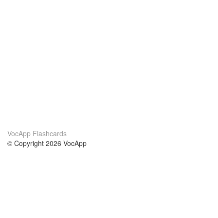
VocApp Flashcards
© Copyright 2026 VocApp
02-798 Mielczarskiego 8/58
Warsaw, Poland (EU)