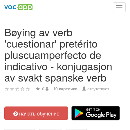
Toggl
navig
Bøying av verb
'cuestionar' pretérito
pluscuamperfecto de
indicativo - konjugasjon
av svakt spanske verb
0
10 карточки
отсутствует
начать обучение