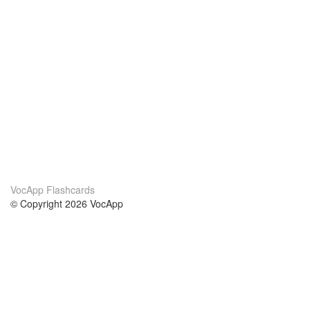
VocApp Flashcards
© Copyright 2026 VocApp
02-798 Mielczarskiego 8/58
Warsaw, Poland (EU)