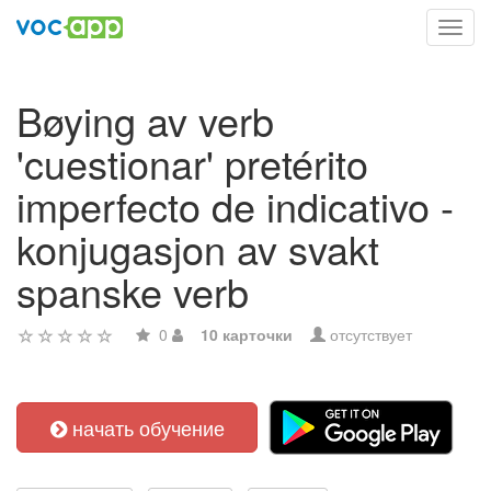
Toggl
navig
Bøying av verb
'cuestionar' pretérito
imperfecto de indicativo -
konjugasjon av svakt
spanske verb
0
10 карточки
отсутствует
начать обучение