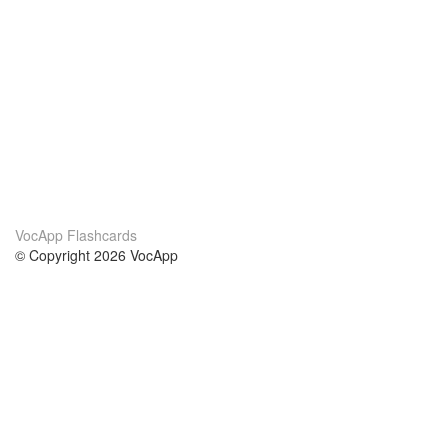
VocApp Flashcards
© Copyright 2026 VocApp
02-798 Mielczarskiego 8/58
Warsaw, Poland (EU)