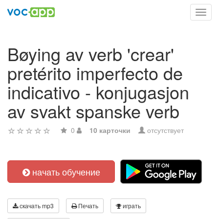
Toggl
navig
Bøying av verb 'crear'
pretérito imperfecto de
indicativo - konjugasjon
av svakt spanske verb
0
10 карточки
отсутствует
начать обучение
скачать mp3
Печать
играть