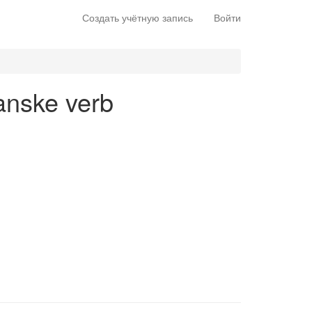
Создать учётную запись
Войти
anske verb