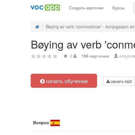
Создать карточки
Курсы
Bøying av verb 'conmocionar' - konjugasjon av 
Bøying av verb 'conm
0
196 карточки
отсутст
начать обучение
скачать mp3
Вопрос