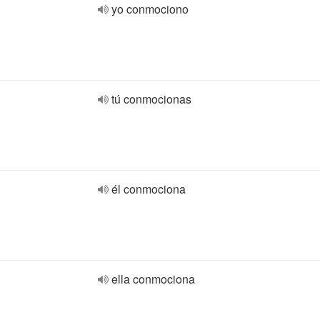
yo conmociono
tú conmocionas
él conmociona
ella conmociona