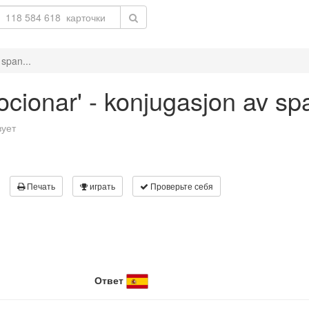
span...
ocionar' - konjugasjon av sp
вует
Печать
играть
Проверьте себя
Ответ