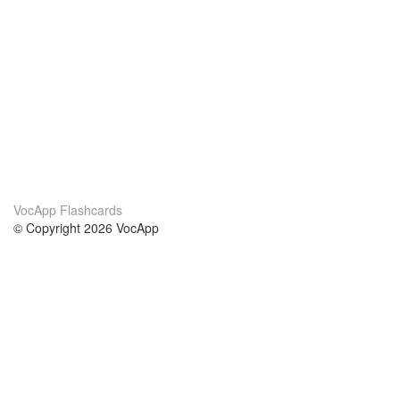
VocApp Flashcards
© Copyright 2026 VocApp
02-798 Mielczarskiego 8/58
Warsaw, Poland (EU)