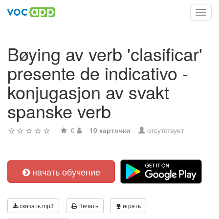
Toggl
navig
Bøying av verb 'clasificar'
presente de indicativo -
konjugasjon av svakt
spanske verb
0
10 карточки
отсутствует
начать обучение
скачать mp3
Печать
играть