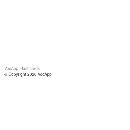
VocApp Flashcards
© Copyright 2026 VocApp
02-798 Mielczarskiego 8/58
Warsaw, Poland (EU)