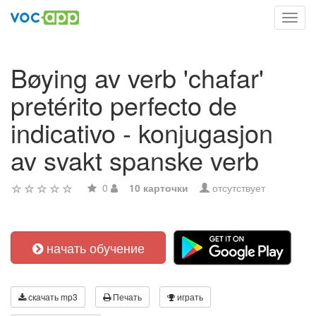
Toggl
navig
Bøying av verb 'chafar'
pretérito perfecto de
indicativo - konjugasjon
av svakt spanske verb
0
10 карточки
отсутствует
начать обучение
скачать mp3
Печать
играть