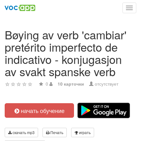
Toggl
navig
Bøying av verb 'cambiar'
pretérito imperfecto de
indicativo - konjugasjon
av svakt spanske verb
0
10 карточки
отсутствует
начать обучение
скачать mp3
Печать
играть