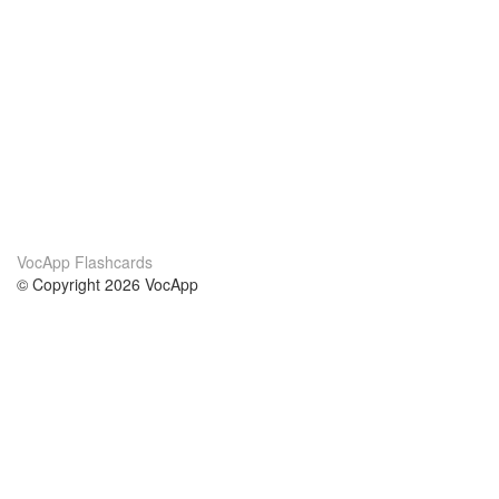
VocApp Flashcards
© Copyright 2026 VocApp
02-798 Mielczarskiego 8/58
Warsaw, Poland (EU)