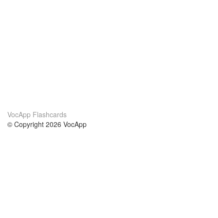
VocApp Flashcards
© Copyright 2026 VocApp
02-798 Mielczarskiego 8/58
Warsaw, Poland (EU)