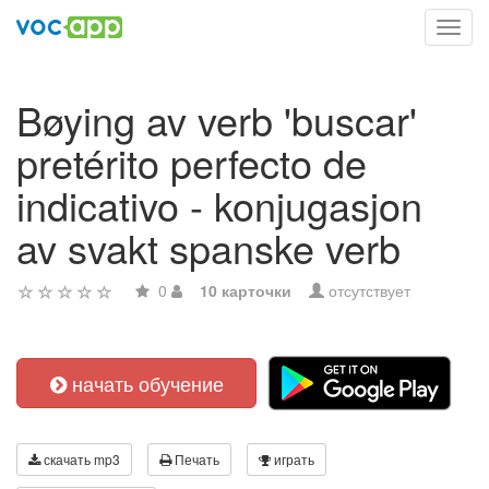
Toggl
navig
Bøying av verb 'buscar'
pretérito perfecto de
indicativo - konjugasjon
av svakt spanske verb
0
10 карточки
отсутствует
начать обучение
скачать mp3
Печать
играть