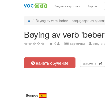
Создать карточки
Курсы
Bøying av verb 'beber' - konjugasjon av spans
Bøying av verb 'beber
0
196 карточки
отсутст
начать обучение
скачать mp3
Вопрос