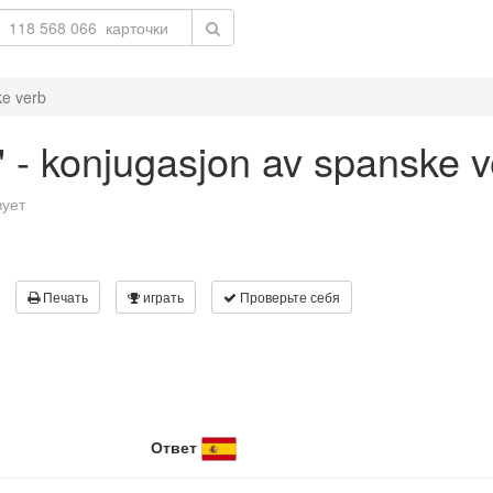
ke verb
' - konjugasjon av spanske 
вует
Печать
играть
Проверьте себя
Ответ