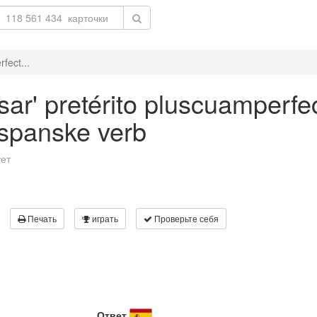
fect...
ar' pretérito pluscuamperfec
 spanske verb
ует
Печать
играть
Проверьте себя
Ответ