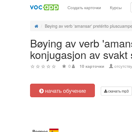
Создать карточки
Курсы
Bøying av verb 'amansar' pretérito pluscuamper
Bøying av verb 'amans
konjugasjon av svakt
0
10 карточки
отсутств
начать обучение
скачать mp3
Вопрос