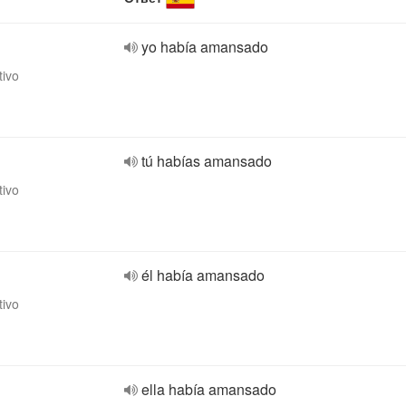
yo había amansado
tivo
tú habías amansado
tivo
él había amansado
tivo
ella había amansado