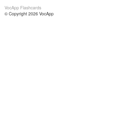
VocApp Flashcards
© Copyright 2026 VocApp
02-798 Mielczarskiego 8/58
Warsaw, Poland (EU)
О нас
Условия
наша команда
100% гарантия
Блог
политика конфиденциальности
правила
Контакт
GDPR
связаться
Курсы
Помощь
Учёба английский
Часто задаваемые вопросы