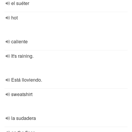
el suéter
hot
caliente
It's raining.
Está lloviendo.
sweatshirt
la sudadera