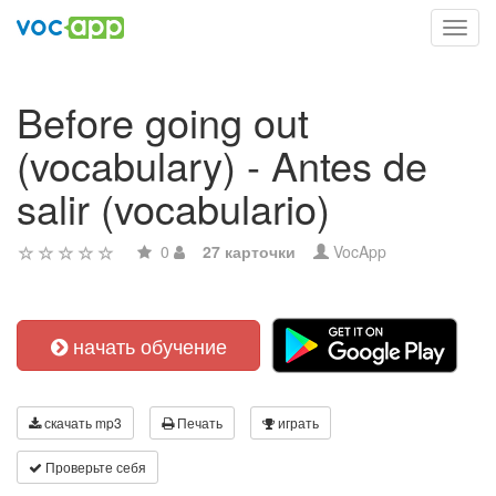
Toggl
navig
Before going out
(vocabulary) - Antes de
salir (vocabulario)
0
27 карточки
VocApp
начать обучение
скачать mp3
Печать
играть
Проверьте себя