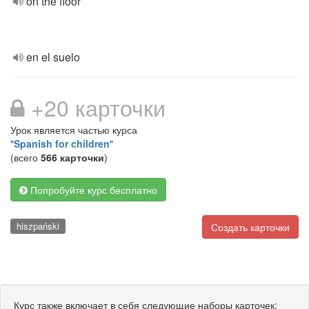
on the floor
en el suelo
+20 карточки
Урок является частью курса
"
Spanish for children
"
(всего
566 карточки
)
Попробуйте курс бесплатно
hiszpański
Создать карточки
Курс также включает в себя следующие наборы карточек: