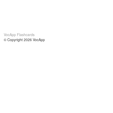
VocApp Flashcards
© Copyright 2026 VocApp
02-798 Mielczarskiego 8/58
Warsaw, Poland (EU)
О нас
Условия
наша команда
100% гарантия
Блог
политика конфиденциальности