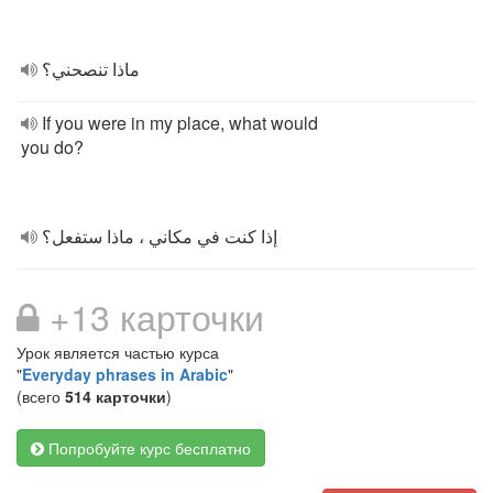
ماذا تنصحني؟
If you were in my place, what would
you do?
إذا كنت في مكاني ، ماذا ستفعل؟
+13 карточки
Урок является частью курса
"
Everyday phrases in Arabic
"
(всего
514 карточки
)
Попробуйте курс бесплатно