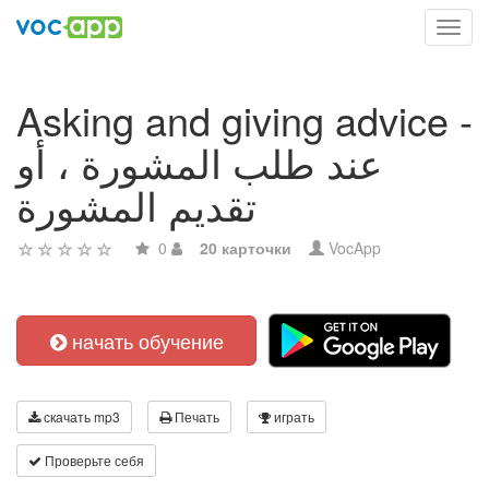
Toggl
navig
Asking and giving advice -
عند طلب المشورة ، أو
تقديم المشورة
0
20 карточки
VocApp
начать обучение
скачать mp3
Печать
играть
Проверьте себя