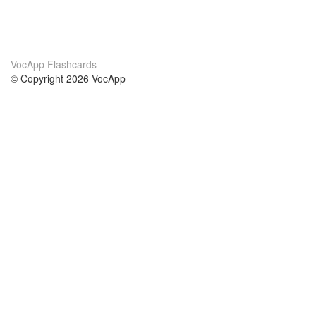
VocApp Flashcards
© Copyright 2026 VocApp
02-798 Mielczarskiego 8/58
Warsaw, Poland (EU)
О нас
Условия
наша команда
100% гарантия
Блог
политика конфиденциальности
правила
Контакт
GDPR