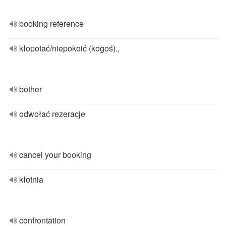
booking reference
kłopotać/niepokoić (kogoś).,
bother
odwołać rezeracje
cancel your booking
kłotnia
confrontation