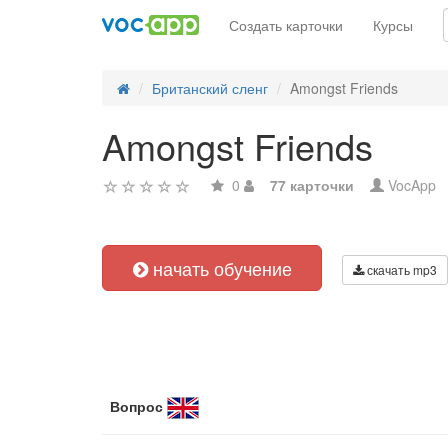
Создать карточки
Курсы
Британский сленг
Amongst Friends
Amongst Friends
0
77 карточки
VocApp
начать обучение
скачать mp3
Вопрос