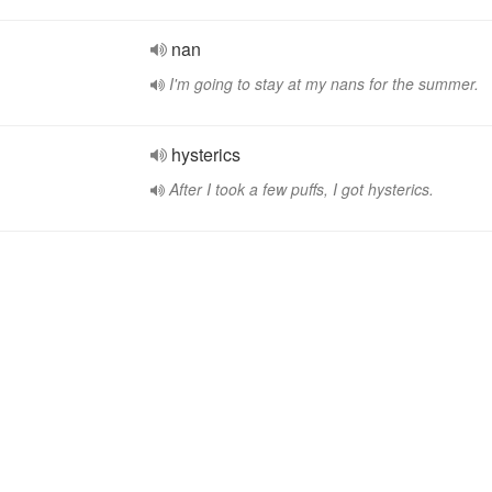
nan
I'm going to stay at my nans for the summer.
hysterics
After I took a few puffs, I got hysterics.