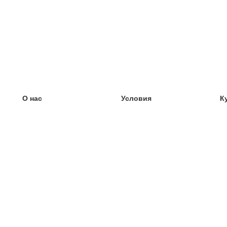
О нас
Условия
К
наша команда
100% гарантия
У
Блог
политика конфиденциальности
У
правила
У
Контакт
GDPR
У
связаться
У
Ещё
У
Помощь
новые карточки
Часто задаваемые вопросы
некоторые блоги
каталог