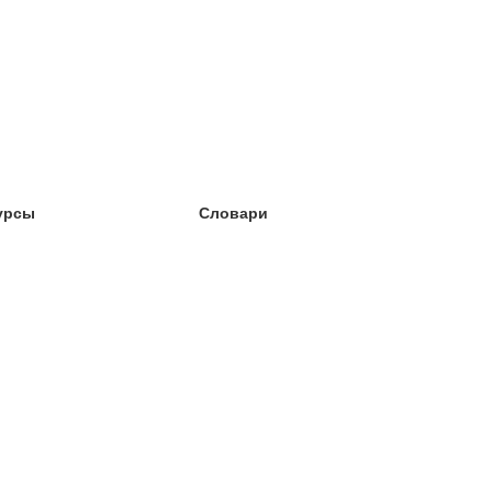
урсы
Словари
чёба английский
чёба немецкий
чёба испанский
чёба французский
чёба норвежский
чёба шведский