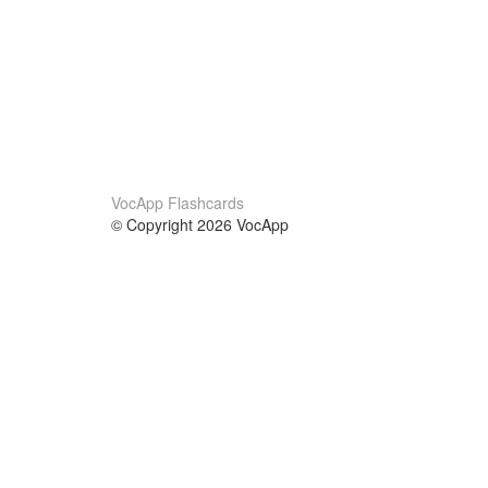
VocApp Flashcards
© Copyright 2026 VocApp
02-798 Mielczarskiego 8/58
Warsaw, Poland (EU)