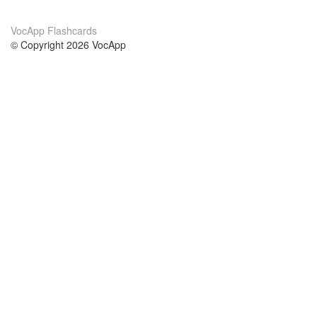
VocApp Flashcards
© Copyright 2026 VocApp
02-798 Mielczarskiego 8/58
Warsaw, Poland (EU)
О нас
Условия
наша команда
100% гарантия
Блог
политика конфиденциальности
правила
Контакт
GDPR
связаться
Курсы
Помощь