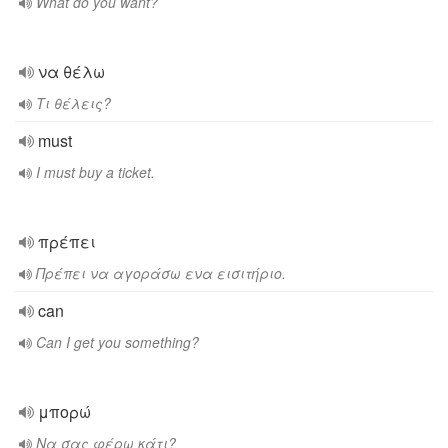
What do you want?
να θέλω
Τι θέλεις?
must
I must buy a ticket.
πρέπει
Πρέπει να αγοράσω ενα εισιτήριο.
can
Can I get you something?
μπορώ
Να σας φέρω κάτι?