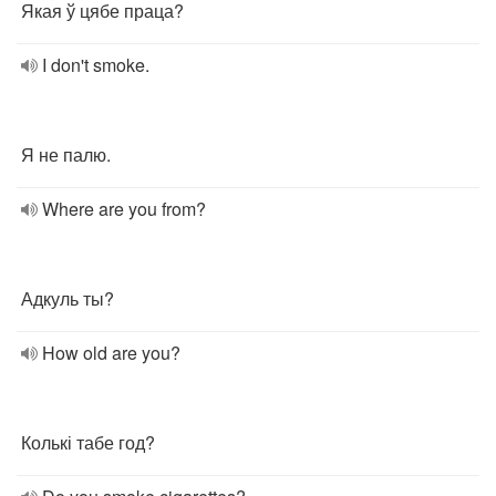
Якая ў цябе праца?
I don't smoke.
Я не палю.
Where are you from?
Адкуль ты?
How old are you?
Колькі табе год?