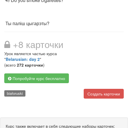
Do you smoke cigarettes?
Ты паліш цыгарэты?
+8 карточки
Урок является частью курса
"
Belarusian: day 2
"
(всего
272 карточки
)
Попробуйте курс бесплатно
białoruski
Создать карточки
Курс также включает в себя следующие наборы карточек: