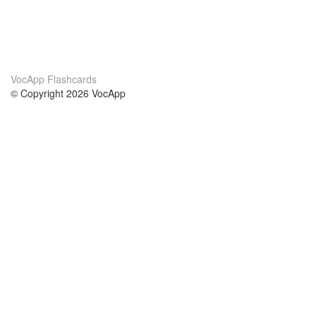
VocApp Flashcards
© Copyright 2026 VocApp
02-798 Mielczarskiego 8/58
Warsaw, Poland (EU)
О нас
Условия
наша команда
100% гарантия
Блог
политика конфиденциальности
правила
Контакт