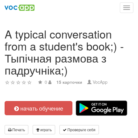
Toggl
navig
A typical conversation
from a student's book;) -
Тыпічная размова з
падручніка;)
0
15 карточки
VocApp
начать обучение
Печать
играть
Проверьте себя