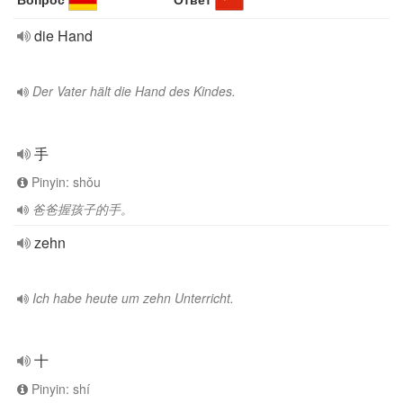
die Hand
Der Vater hält die Hand des Kindes.
手
Pinyin: shǒu
爸爸握孩子的手。
zehn
Ich habe heute um zehn Unterricht.
十
Pinyin: shí