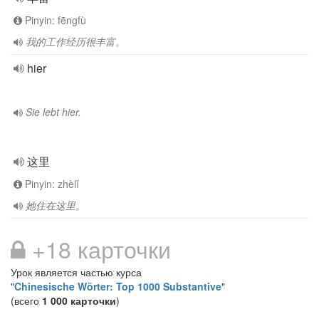
Pinyin: fēngfù
我的工作经历很丰富。
hier
Sie lebt hier.
这里
Pinyin: zhèlǐ
她住在这里。
+18 карточки
Урок является частью курса
"
Chinesische Wörter: Top 1000 Substantive
"
(всего
1 000 карточки
)