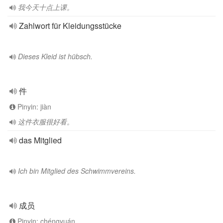
我今天十点上课。
Zahlwort für Kleidungsstücke
Dieses Kleid ist hübsch.
件
Pinyin: jiàn
这件衣服很好看。
das Mitglied
Ich bin Mitglied des Schwimmvereins.
成员
Pinyin: chéngyuán