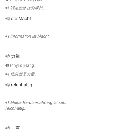
我是游泳社的成员。
die Macht
Information ist Macht.
力量
Pinyin: lìliáng
信息就是力量。
reichhaltig
Meine Berufserfahrung ist sehr
reichhaltig.
丰富