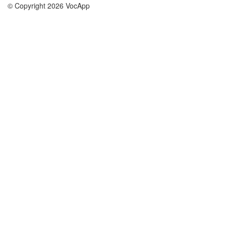
© Copyright 2026 VocApp
02-798 Mielczarskiego 8/58
Warsaw, Poland (EU)
О нас
Условия
наша команда
100% гарантия
Блог
политика конфиденциальности
правила
Контакт
GDPR
связаться
Курсы
Помощь
Учёба английский
Часто задаваемые вопросы
Учёба немецкий
Учёба испанский