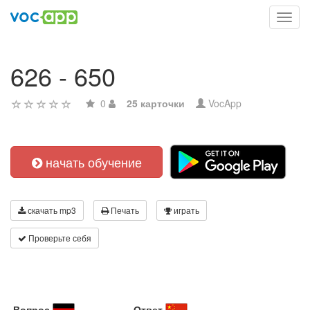
Toggl
navig
626 - 650
0
25 карточки
VocApp
начать обучение
скачать mp3
Печать
играть
Проверьте себя
Вопрос
Ответ