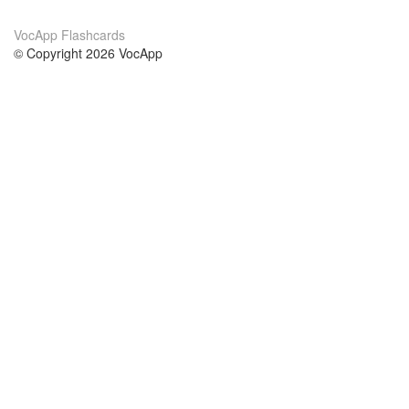
VocApp Flashcards
© Copyright 2026 VocApp
02-798 Mielczarskiego 8/58
Warsaw, Poland (EU)
О нас
Условия
наша команда
100% гарантия
Блог
политика конфиденциальности
правила
Контакт
GDPR
связаться
Курсы
Помощь