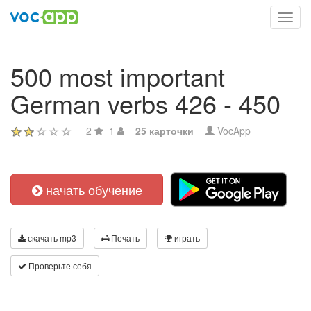
Toggl
navig
500 most important
German verbs 426 - 450
2
1
25 карточки
VocApp
начать обучение
скачать mp3
Печать
играть
Проверьте себя