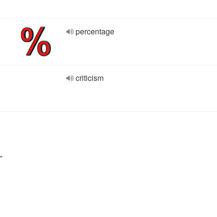
percentage
criticism
"