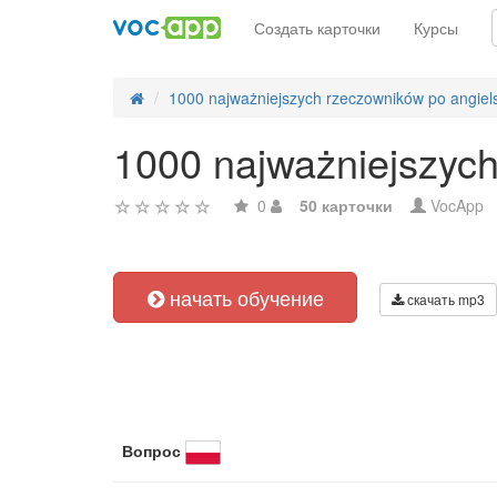
Создать карточки
Курсы
1000 najważniejszych rzeczowników po angiel
1000 najważniejszych
0
50 карточки
VocApp
начать обучение
скачать mp3
Вопрос