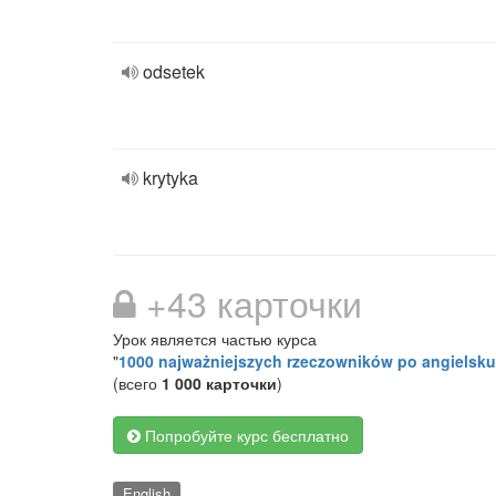
odsetek
krytyka
+43 карточки
Урок является частью курса
"
1000 najważniejszych rzeczowników po angielsku
(всего
1 000 карточки
)
Попробуйте курс бесплатно
English