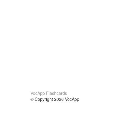
VocApp Flashcards
© Copyright 2026 VocApp
02-798 Mielczarskiego 8/58
Warsaw, Poland (EU)