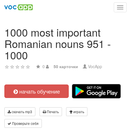
Toggl
navig
1000 most important
Romanian nouns 951 -
1000
0
50 карточки
VocApp
начать обучение
скачать mp3
Печать
играть
Проверьте себя