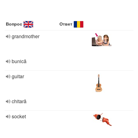
Вопрос
Ответ
grandmother
bunică
guitar
chitară
socket