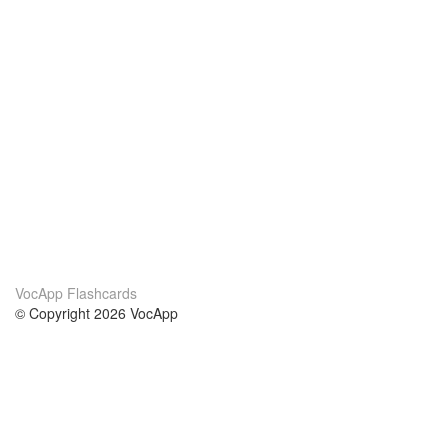
VocApp Flashcards
© Copyright 2026 VocApp
02-798 Mielczarskiego 8/58
Warsaw, Poland (EU)