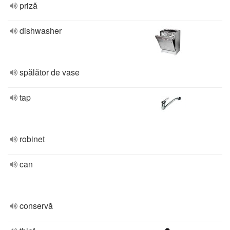
priză
dishwasher
spălător de vase
tap
robinet
can
conservă