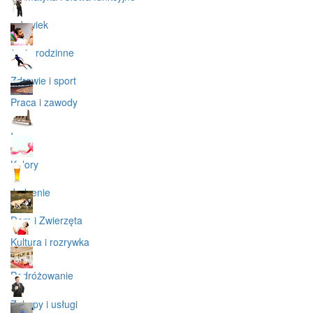
człowiek
życie rodzinne
Zdrowie i sport
Praca i zawody
Inne
Kolory
Jedzenie
Dom i Zwierzęta
Kultura i rozrywka
Podróżowanie
Zakupy i usługi