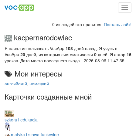
Toggl
navig
0 из людей это нравится.
Поставь лайк!
kacpernarodowiec
Я начал использовать VocApp
108
дней назад. Я учусь с
VocApp
20
дней, из которых систематически
0
дней. Я автор
16
уроков. Дата моего последнего входа - 2026-08-06 11:47:35.
Мои интересы
английский
,
немецкий
Карточки созданные мной
szkoła i edukacja
gramatyka i słowa funkcyjne