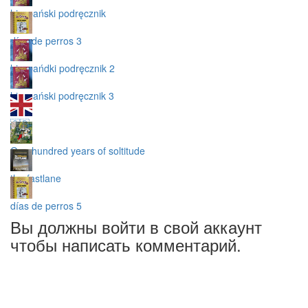
hiszpański podręcznik
días de perros 3
hiszpańdki podręcznik 2
hiszpański podręcznik 3
🇬🇧
One hundred years of soltitude
the fastlane
días de perros 5
Вы должны войти в свой аккаунт
чтобы написать комментарий.