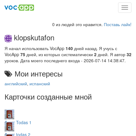
Toggl
navig
0 из людей это нравится.
Поставь лайк!
klopskutafon
Я начал использовать VocApp
140
дней назад. Я учусь с
VocApp
75
дней, из которых систематически
2
дней. Я автор
32
уроков. Дата моего последнего входа - 2026-07-14 14:38:47.
Мои интересы
английский
,
испанский
Карточки созданные мной
A por Todas 1
A por todas 2