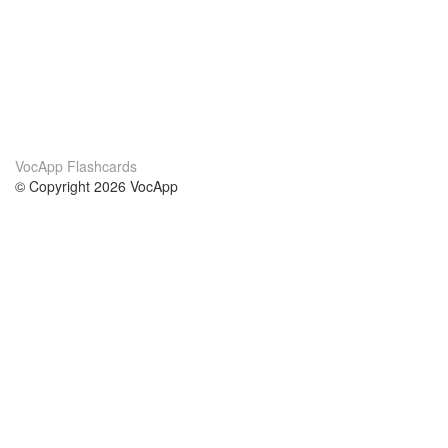
VocApp Flashcards
© Copyright 2026 VocApp
02-798 Mielczarskiego 8/58
Warsaw, Poland (EU)
О нас
Условия