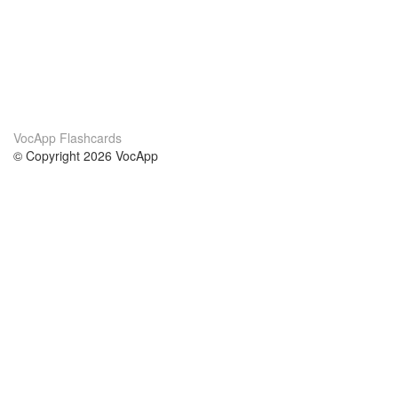
VocApp Flashcards
© Copyright 2026 VocApp
02-798 Mielczarskiego 8/58
Warsaw, Poland (EU)
О нас
Условия
наша команда
100% гарантия