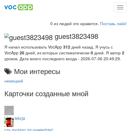
Toggl
navig
0 из людей это нравится.
Поставь лайк!
guest3823498
Я начал использовать VocApp
312
дней назад. Я учусь с
VocApp
20
дней, из которых систематически
0
дней. Я автор
2
уроков. Дата моего последнего входа - 2026-07-06 20:49:29.
Мои интересы
немецкий
Карточки созданные мной
Moja lekcja
czy możesz mi powiedzieć