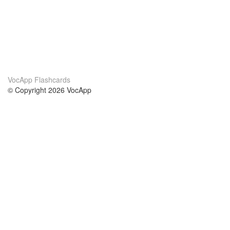
VocApp Flashcards
© Copyright 2026 VocApp
02-798 Mielczarskiego 8/58
Warsaw, Poland (EU)
О нас
Условия
наша команда
100% гарантия