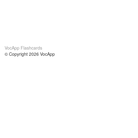
VocApp Flashcards
© Copyright 2026 VocApp
02-798 Mielczarskiego 8/58
Warsaw, Poland (EU)
О нас
Условия
наша команда
100% гарантия