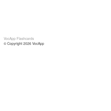
VocApp Flashcards
© Copyright 2026 VocApp
02-798 Mielczarskiego 8/58
Warsaw, Poland (EU)
О нас
Условия
наша команда
100% гарантия