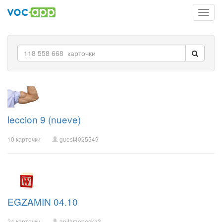
Toggl
navig
leccion 9 (nueve)
10 карточки
guest4025549
EGZAMIN 04.10
24 карточки
anitarzepecka3