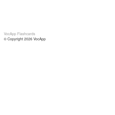
VocApp Flashcards
© Copyright 2026 VocApp
02-798 Mielczarskiego 8/58
Warsaw, Poland (EU)
О нас
Условия
наша команда
100% гарантия
Блог
политика конфиденциальности