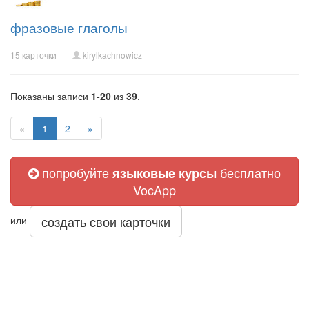
фразовые глаголы
15 карточки
kirylkachnowicz
Показаны записи
1-20
из
39
.
«
1
2
»
попробуйте
бесплатно
языковые курсы
VocApp
создать свои карточки
или