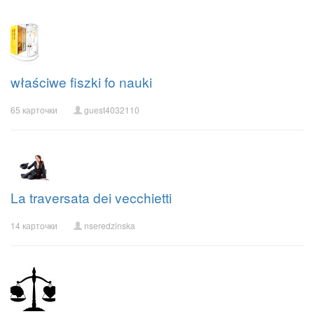
właściwe fiszki fo nauki
65 карточки
guest4032110
La traversata dei vecchietti
14 карточки
nseredzinska