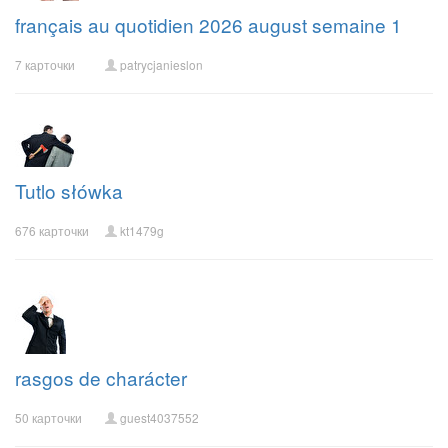
français au quotidien 2026 august semaine 1
7 карточки
patrycjanieslon
Tutlo słówka
676 карточки
kt1479g
rasgos de charácter
50 карточки
guest4037552